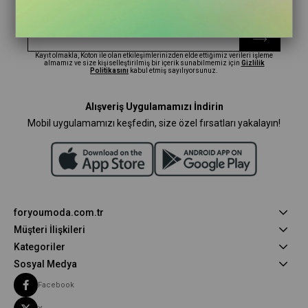
En güncel moda haberleri için kaydolun
Herkesten önce kaçırılmaması gereken haberleri alın.
Kayıt olmakla, Koton ile olan etkileşimlerinizden elde ettiğimiz verileri işleme
almamız ve size kişiselleştirilmiş bir içerik sunabilmemiz için
Gizlilik
Politikasını
kabul etmiş sayılıyorsunuz.
Alışveriş Uygulamamızı İndirin
Mobil uygulamamızı keşfedin, size özel fırsatları yakalayın!
foryoumoda.com.tr
Müşteri İlişkileri
Kategoriler
Sosyal Medya
Facebook