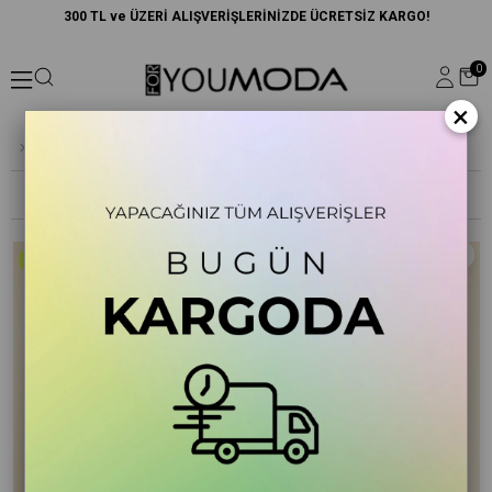
300 TL ve ÜZERİ ALIŞVERİŞLERİNİZDE ÜCRETSİZ KARGO!
0
×
Pijama Takımı
Sıralama
Filtreleme
Yeni Ürün
Yeni Ürün