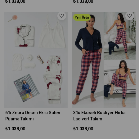
₺1.038,00
₺1.038,00
Yeni Ürün
6'lı Zebra Desen Ekru Saten
3'lü Ekoseli Büstiyer Hırka
Pijama Takımı
Lacivert Takım
₺1.038,00
₺1.038,00