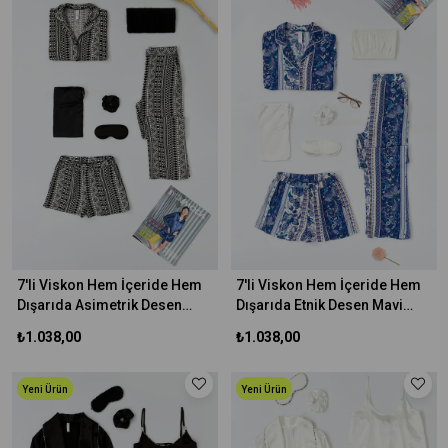
7'li Viskon Hem İçeride Hem
7'li Viskon Hem İçeride Hem
Dışarıda Asimetrik Desen
Dışarıda Etnik Desen Mavi
Siyah Pijama Takımı
Pijama Takımı
₺1.038,00
₺1.038,00
Yeni Ürün
Yeni Ürün