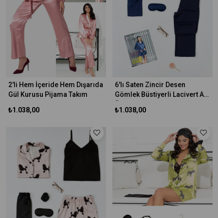
2'li Hem İçeride Hem Dışarıda
6'lı Saten Zincir Desen
Gül Kurusu Pijama Takım
Gömlek Büstiyerli Lacivert Alt
Üst Takım
₺1.038,00
₺1.038,00