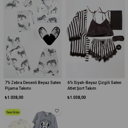
7'li Zebra Desenli Beyaz Saten
6'lı Siyah-Beyaz Çizgili Saten
Pijama Takımı
Atlet Şort Takım
₺1.038,00
₺1.038,00
Yeni Ürün