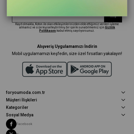
En güncel moda haberleri için kaydolun
Herkesten önce kaçırılmaması gereken haberleri alın.
Kayıt olmakla, Koton ile olan etkileşimlerinizden elde ettiğimiz verileri işleme
almamız ve size kişiselleştirilmiş bir içerik sunabilmemiz için
Gizlilik
Politikasını
kabul etmiş sayılıyorsunuz.
Alışveriş Uygulamamızı İndirin
Mobil uygulamamızı keşfedin, size özel fırsatları yakalayın!
foryoumoda.com.tr
Müşteri İlişkileri
Kategoriler
Sosyal Medya
Facebook