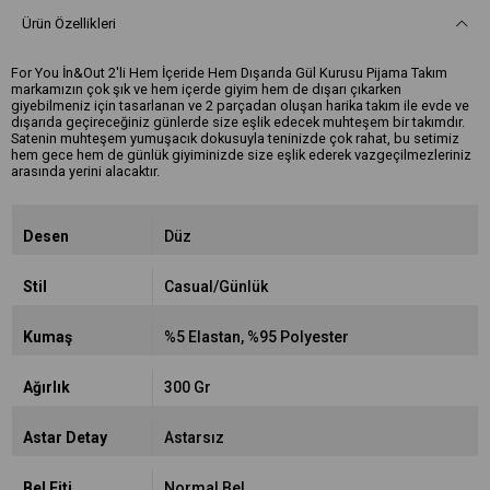
Ürün Özellikleri
For You İn&Out 2'li Hem İçeride Hem Dışarıda Gül Kurusu Pijama Takım
markamızın çok şık ve hem içerde giyim hem de dışarı çıkarken
giyebilmeniz için tasarlanan ve 2 parçadan oluşan harika takım ile evde ve
dışarıda geçireceğiniz günlerde size eşlik edecek muhteşem bir takımdır.
Satenin muhteşem yumuşacık dokusuyla teninizde çok rahat, bu setimiz
hem gece hem de günlük giyiminizde size eşlik ederek vazgeçilmezleriniz
arasında yerini alacaktır.
Desen
Düz
Stil
Casual/Günlük
Kumaş
%5 Elastan
%95 Polyester
Ağırlık
300 Gr
Astar Detay
Astarsız
Bel Fiti
Normal Bel