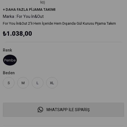
90)
+
DAHA FAZLA
PIJAMA TAKIMI
Marka
:
For You İn&Out
For You İn&Out 2'li Hem İçeride Hem Dışarıda Gül Kurusu Pijama Takım
₺1.038,00
Renk
Pembe
Beden
S
M
L
XL
WHATSAPP İLE SİPARİŞ