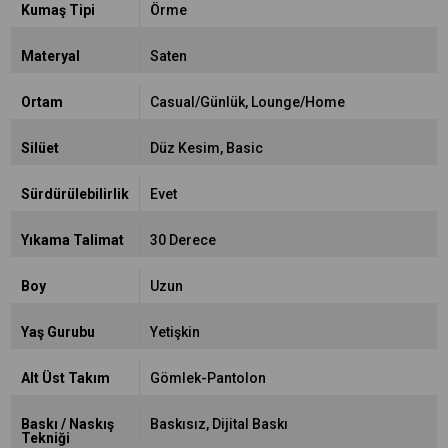
Kumaş Tipi
Örme
Materyal
Saten
Ortam
Casual/Günlük
Lounge/Home
Silüet
Düz Kesim
Basic
Sürdürülebilirlik
Evet
Yıkama Talimat
30 Derece
Boy
Uzun
Yaş Gurubu
Yetişkin
Alt Üst Takım
Gömlek-Pantolon
Baskı / Naskış
Baskısız
Dijital Baskı
Tekniği