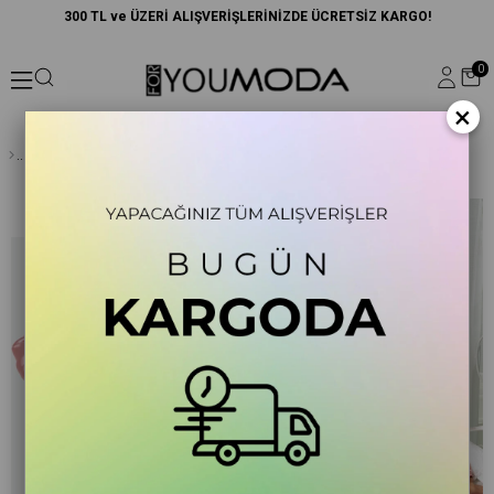
300 TL ve ÜZERİ ALIŞVERİŞLERİNİZDE ÜCRETSİZ KARGO!
0
×
2'li Hem İçeride Hem Dışarıda Gül Kurusu Pijama Takım