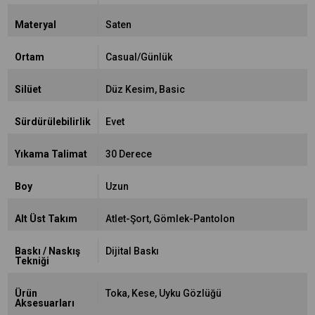
Materyal
Saten
Ortam
Casual/Günlük
Silüet
Düz Kesim
Basic
Sürdürülebilirlik
Evet
Yıkama Talimat
30 Derece
Boy
Uzun
Alt Üst Takım
Atlet-Şort
Gömlek-Pantolon
Baskı / Naskış
Dijital Baskı
Tekniği
Ürün
Toka
Kese
Uyku Gözlüğü
Aksesuarları