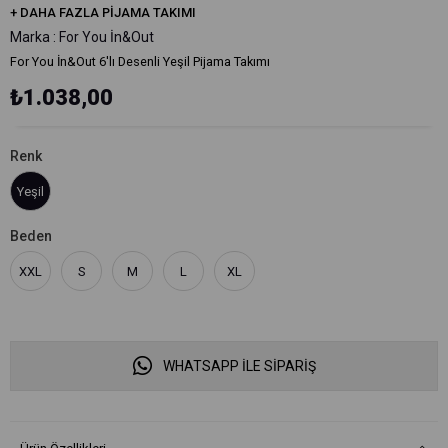
+
DAHA FAZLA
PIJAMA TAKIMI
Marka
:
For You İn&Out
For You İn&Out 6'lı Desenli Yeşil Pijama Takımı
₺1.038,00
Renk
Yeşil
Beden
XXL
S
M
L
XL
WHATSAPP İLE SİPARİŞ