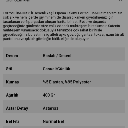
Ürün Özellikleri
For You İn&Out 6 lı Desenli Yeşil Pijama Takımı For You İn&Out markamızın
çok şık ve hem içerde giyim hem de dışarı çıkarken giyebilmeniz için
tasarlanan ve 6 parçadan oluşan harika bir set. Evde ve dışarıda
geçireceğiniz günlerde size eşlik edecek muhteşem bir takımdır. Satenin
muhteşem yumuşacık dokusuyla teninizde çok rahat bir hisle
giyebileceğiniz bu setimiz iç atleti uyku gözlüğü çantası tokası, uzun bir alt
pantolonu ve şık bir gömleğin birlikteliğinde oluşuyor.
Desen
Baskılı / Desenli
Stil
Casual/Günlük
Kumaş
%5 Elastan
%95 Polyester
Ağırlık
400 Gr
Astar Detay
Astarsız
Bel Fiti
Normal Bel