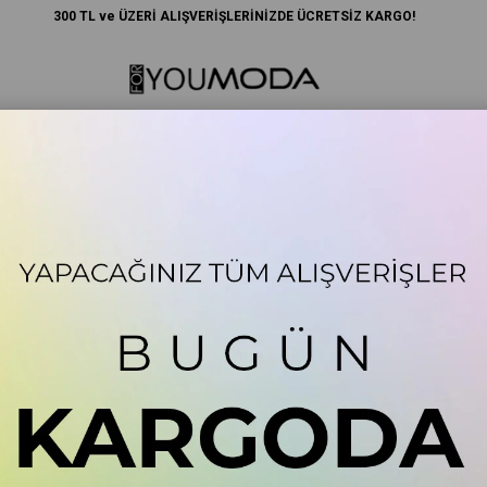
300 TL ve ÜZERİ ALIŞVERİŞLERİNİZDE ÜCRETSİZ KARGO!
Anne
Lisanslı Ürünler
Spor
Plaj Giyim
Aksesuar
 Kısa Kol Antrasit Tshirt
2'li Yıkamalı Taşlı Uzun 
Stok Kodu
(S283
64)
+
DAHA FAZLA
TSHIRT
Marka
:
For You Moda
For You Moda 2'li Yıkamalı Taşlı Uzun ve 
bu harika tshirt set, şık tasarımıyla kalbin
renklerin harika uyumundan oluşan bu model
Nefes alabilen esnek kumaştan üretilmiştir.
₺648,00