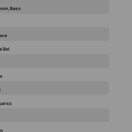
esim
Basic
rece
l Bel
in
z
uarsız
em