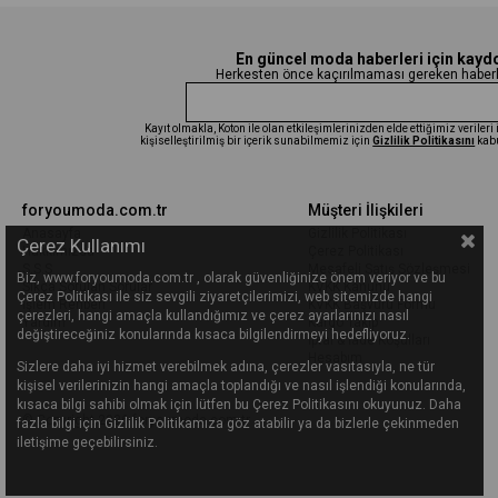
En güncel moda haberleri için kayd
Herkesten önce kaçırılmaması gereken haberle
Kayıt olmakla, Koton ile olan etkileşimlerinizden elde ettiğimiz veriler
kişiselleştirilmiş bir içerik sunabilmemiz için
Gizlilik Politikasını
kab
foryoumoda.com.tr
Müşteri İlişkileri
Anasayfa
Gizlilik Politikası
Çerez Kullanımı
Hakkımızda
Çerez Politikası
S.S.S
Mesafeli Satış Sözleşmesi
Biz, www.foryoumoda.com.tr , olarak güvenliğinize önem veriyor ve bu
Sıkça Sorulan Sorular
KVKK Kanunu
Çerez Politikası ile siz sevgili ziyaretçilerimizi, web sitemizde hangi
İşlem Rehberi
KVKK Başvuru Formu
çerezleri, hangi amaçla kullandığımız ve çerez ayarlarınızı nasıl
Yardım
Kargo Takip
değiştireceğiniz konularında kısaca bilgilendirmeyi hedefliyoruz.
İptal & İade Koşulları
Hesabım
Sizlere daha iyi hizmet verebilmek adına, çerezler vasıtasıyla, ne tür
kişisel verilerinizin hangi amaçla toplandığı ve nasıl işlendiği konularında,
kısaca bilgi sahibi olmak için lütfen bu Çerez Politikasını okuyunuz. Daha
© Copyright 2026 foryoumoda.com.tr
fazla bilgi için Gizlilik Politikamıza göz atabilir ya da bizlerle çekinmeden
iletişime geçebilirsiniz.