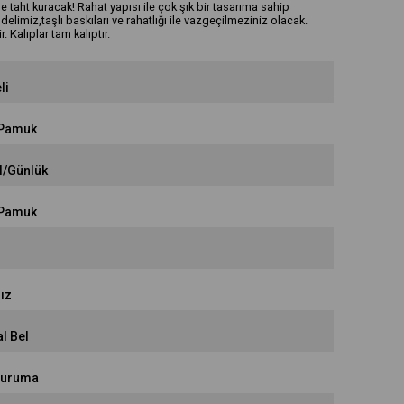
de taht kuracak! Rahat yapısı ile çok şık bir tasarıma sahip
imiz,taşlı baskıları ve rahatlığı ile vazgeçilmeziniz olacak.
 Kalıplar tam kalıptır.
li
Pamuk
l/Günlük
Pamuk
r
ız
l Bel
Kuruma