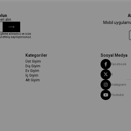
olun
A
ri alın.
Mobil uygulamam
i işleme almamız ve size
ul etmiş sayılıyorsunuz.
Kategoriler
Sosyal Medya
Üst Giyim
Facebook
Dış Giyim
Ev Giyim
X
İç Giyim
Alt Giyim
Instagram
Youtube