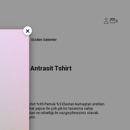
0
×
Ev&Yaşam
Sizden Gelenler
ve Kısa Kol Antrasit Tshirt
Kısa Kol Antrasit Tshirt %95 Pamuk %5 Elastan kumaştan üretilen
de taht kuracak! Rahat yapısı ile çok şık bir tasarıma sahip
imiz,taşlı baskıları ve rahatlığı ile vazgeçilmeziniz olacak.
 Kalıplar tam kalıptır.