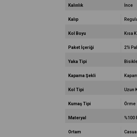
Kalınlık
İnce
Kalıp
Regul
Kol Boyu
Kısa K
Paket İçeriği
2'li Pa
Yaka Tipi
Bisikl
Kapama Şekli
Kapam
Kol Tipi
Uzun 
Kumaş Tipi
Örme
Materyal
%100 
Ortam
Casua