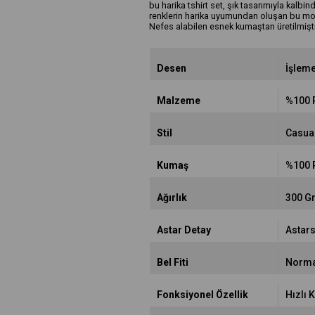
bu harika tshirt set, şık tasarımıyla kalbin
renklerin harika uyumundan oluşan bu model
Nefes alabilen esnek kumaştan üretilmiştir.
Desen
İşleme
Malzeme
%100 
Stil
Casua
Kumaş
%100 
Ağırlık
300 G
Astar Detay
Astars
Bel Fiti
Norma
Fonksiyonel Özellik
Hızlı 