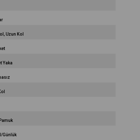
ar
ol
Uzun Kol
ket
et Yaka
asız
Kol
Pamuk
l/Günlük