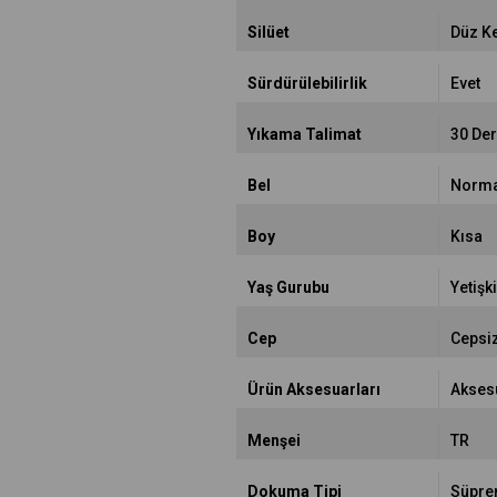
Silüet
Düz K
Sürdürülebilirlik
Evet
Yıkama Talimat
30 De
Bel
Norma
Boy
Kısa
Yaş Gurubu
Yetişk
Cep
Cepsi
Ürün Aksesuarları
Akses
Menşei
TR
Dokuma Tipi
Süpr