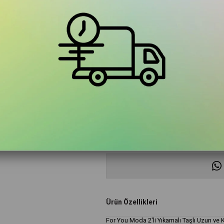
Renk
Antrasit
Beden
XS
2XL
S
M
L
Ürün Özellikleri
For You Moda 2'li Yıkamalı Taşlı Uzun ve 