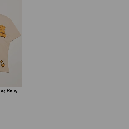
Baskılı Eskitme Detaylı Taş Rengi Tshirt