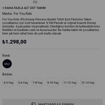
03)
+
DAHA FAZLA
ALT ÜST TAKIM
Marka
:
For You Kids
For You Kids 4'lü Disney Princess Baskılı Tshirt Şort Pantolon Takım
çocuklarınız için özel tasarlanan %100 Pamuk ve orijinal lisanslı Disney
ürünüdür. 4 parçadan oluşmaktadır. Dilediğiniz kombin ile kullanabilirsiniz.
Renkleri ve baskıları canlı ve kusursuzdur. Bu Harika takım ile çocuklarınız
hem şık hem rahat hem de çok mutlu olacak.
₺1.298,00
Renk
Mor
Beden
4-5 Yaş
5-6 Yaş
7-8 Yaş
9-10 Yaş
11-12 Yaş
13-14 Yaş
WHATSAPP İLE SİPARİŞ