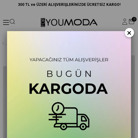
300 TL ve ÜZERİ ALIŞVERİŞLERİNİZDE ÜCRETSİZ KARGO!
0
×
4'lü Disney Princess Aryel Baskılı Tshirt Şort Pantolon Takım