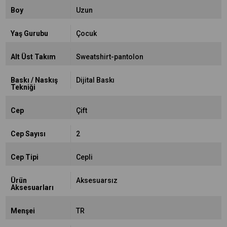
Boy
Uzun
Yaş Gurubu
Çocuk
Alt Üst Takım
Sweatshirt-pantolon
Baskı / Naskış
Dijital Baskı
Tekniği
Cep
Çift
Cep Sayısı
2
Cep Tipi
Cepli
Ürün
Aksesuarsız
Aksesuarları
Menşei
TR