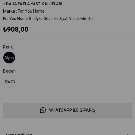
+
DAHA FAZLA
YASTIK KILIFLARI
Marka
:
For You Home
For You Home 5'li Uyku Gözlüklü Siyah Yastık kılıfı Seti
₺908,00
Renk
Siyah
Beden
50x70
WHATSAPP İLE SİPARİŞ