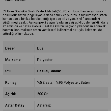
Ürün Özellikleri
5'li Uyku Gözlüklü Siyah Yastık kılıfı Seti(50x70) cm boyutları ve yumuşak
dokuludur. Saten ipeğe kıyasla daha esnek ve pürüzsüz bir kumaştır. Saten
kumaş saçla birlikte hareket ettiği için saç lifi ve yastık kılıfı arasındaki
sürtünmeyi azaltır. Ayrıca ipek ile aynı faydaları sağlar. Hipoalerjeniktir, daha
az emicidir ve nefes alabilir. Özellikle kıvırcık saçların yıkandıktan sonra ilk
hacmini korumak için saten yastık kılıfı kullanılmalıdır. Uyku kalitesini de
arttırdığı bilinmektedir.
Desen
Düz
Malzeme
Polyester
Stil
Casual/Günlük
Kumaş
%5 Elastan
%95 Polyester
Saten
Ağırlık
200 Gr
Astar Detay
Astarsız