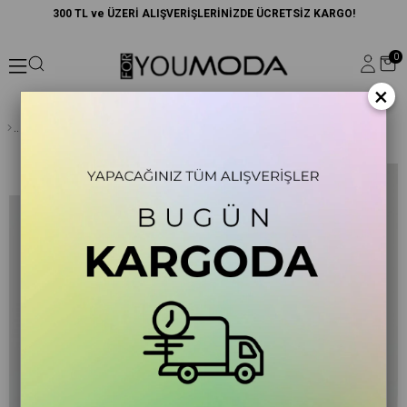
300 TL ve ÜZERİ ALIŞVERİŞLERİNİZDE ÜCRETSİZ KARGO!
0
×
5'li Uyku Gözlüklü Siyah Yastık kılıfı Seti