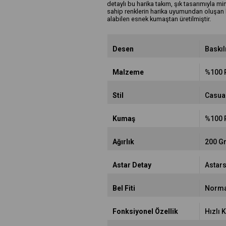
detaylı bu harika takım, şık tasarımıyla mi
sahip renklerin harika uyumundan oluşan
alabilen esnek kumaştan üretilmiştir.
Desen
Baskıl
Malzeme
%100 
Stil
Casua
Kumaş
%100 
Ağırlık
200 G
Astar Detay
Astars
Bel Fiti
Norma
Fonksiyonel Özellik
Hızlı 