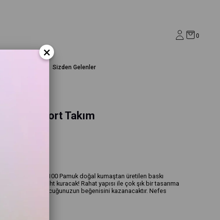
0
×
Ev&Yaşam
Sizden Gelenler
Taş Tshirt Şort Takım
Tshirt Şort Takım %100 Pamuk doğal kumaştan üretilen baskı
niklerin kalbinde taht kuracak! Rahat yapısı ile çok şık bir tasarıma
 bu modelimiz, çocuğunuzun beğenisini kazanacaktır. Nefes