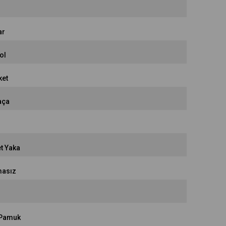
ar
ol
ket
aça
et Yaka
asız
Pamuk