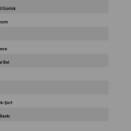
l/Günlük
esim
rece
l Bel
k-Şort
 Baskı