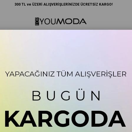
300 TL ve ÜZERİ ALIŞVERİŞLERİNİZDE ÜCRETSİZ KARGO!
Anne
Lisanslı Ürünler
Spor
Plaj Giyim
Aksesuar
 Düğmeli Taş Tshirt Şort Takım
Çizgili Garnili Düğmeli 
Stok Kodu
(S280
38)
+
DAHA FAZLA
ALT ÜST TAKIM
Marka
:
For You Kids
For You Kids Çizgili Garnili Düğmeli Taş 
detaylı bu harika takım, şık tasarımıyla mi
sahip renklerin harika uyumundan oluşan
alabilen esnek kumaştan üretilmiştir.
₺648,00