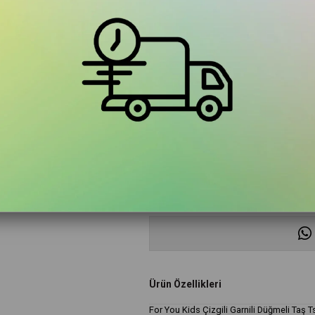
Renk
Taş
Beden
4-5 Yaş
5-6 Yaş
7-8 Yaş
9-10 Ya
Ürün Özellikleri
For You Kids Çizgili Garnili Düğmeli Taş 