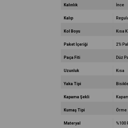
Kalınlık
İnce
Kalıp
Regul
Kol Boyu
Kısa K
Paket İçeriği
2'li Pa
Paça Fiti
Düz P
Uzunluk
Kısa
Yaka Tipi
Bisikl
Kapama Şekli
Kapam
Kumaş Tipi
Örme
Materyal
%100 