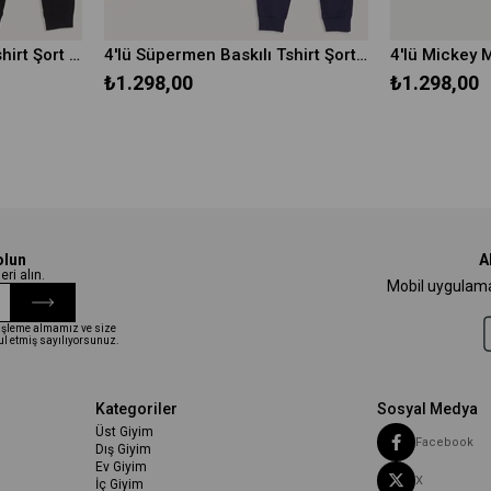
4'lü McQueen Baskılı Tshirt Şort Pantolon Siyah Takım
4'lü Süpermen Baskılı Tshirt Şort Pantolon Takım
₺1.298,00
₺1.298,00
olun
A
ri alın.
Mobil uygulamam
i işleme almamız ve size
ul etmiş sayılıyorsunuz.
Kategoriler
Sosyal Medya
Üst Giyim
Facebook
Dış Giyim
Ev Giyim
X
İç Giyim