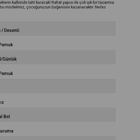
niklerin kalbinde taht kuracak! Rahat yapısı ile çok şık bir tasarıma
 bu modelimiz, çocuğunuzun beğenisini kazanacaktır. Nefes
ı / Desenli
Pamuk
l/Günlük
Pamuk
r
ız
l Bel
Kuruma