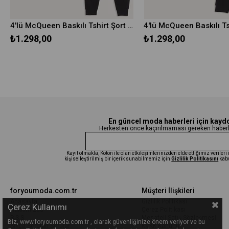
4'lü McQueen Baskılı Tshirt Şort Pantolon Kırmızı Takım
₺1.298,00
₺1.298,00
En güncel moda haberleri için kayd
Herkesten önce kaçırılmaması gereken haberle
Kayıt olmakla, Koton ile olan etkileşimlerinizden elde ettiğimiz veriler
kişiselleştirilmiş bir içerik sunabilmemiz için
Gizlilik Politikasını
kab
foryoumoda.com.tr
Müşteri İlişkileri
Anasayfa
Gizlilik Politikası
Çerez Kullanımı
Hakkımızda
Çerez Politikası
S.S.S
Mesafeli Satış Sözleşmesi
Biz, www.foryoumoda.com.tr , olarak güvenliğinize önem veriyor ve bu
Sıkça Sorulan Sorular
KVKK Kanunu