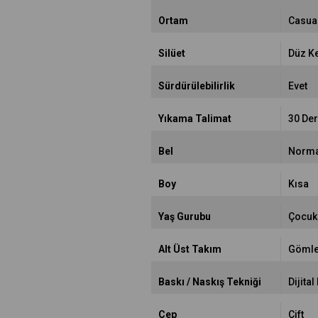
Ortam
Casua
Silüet
Düz K
Sürdürülebilirlik
Evet
Yıkama Talimat
30 De
Bel
Norma
Boy
Kısa
Yaş Gurubu
Çocuk
Alt Üst Takım
Gömle
Baskı / Naskış Tekniği
Dijital
Cep
Çift