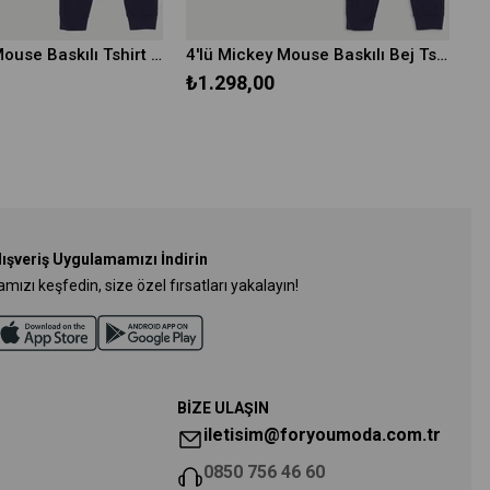
4'lü Mickey Mouse Baskılı Tshirt Şort Pantolon Takım
4'lü Mickey Mouse Baskılı Bej Tshirt Şort Pantolon Takım
₺1.298,00
lışveriş Uygulamamızı İndirin
ızı keşfedin, size özel fırsatları yakalayın!
BİZE ULAŞIN
iletisim@foryoumoda.com.tr
0850 756 46 60