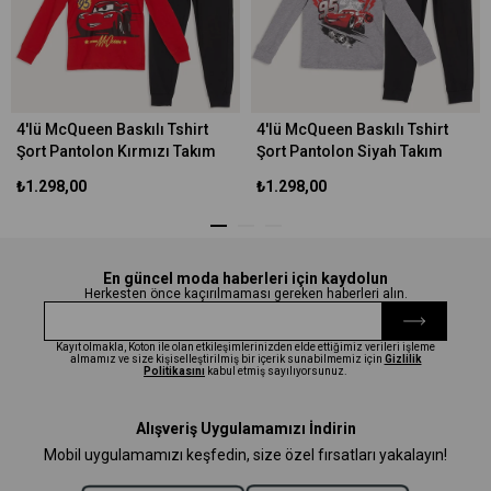
4'lü McQueen Baskılı Tshirt
4'lü McQueen Baskılı Tshirt
Şort Pantolon Kırmızı Takım
Şort Pantolon Siyah Takım
₺1.298,00
₺1.298,00
En güncel moda haberleri için kaydolun
Herkesten önce kaçırılmaması gereken haberleri alın.
Kayıt olmakla, Koton ile olan etkileşimlerinizden elde ettiğimiz verileri işleme
almamız ve size kişiselleştirilmiş bir içerik sunabilmemiz için
Gizlilik
Politikasını
kabul etmiş sayılıyorsunuz.
Alışveriş Uygulamamızı İndirin
Mobil uygulamamızı keşfedin, size özel fırsatları yakalayın!