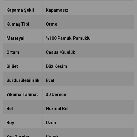
Kapama Şekli
Kapamasız
Kumaş Tipi
Örme
Materyal
%100 Pamuk
Pamuklu
Ortam
Casual/Günlük
Silüet
Düz Kesim
Sürdürülebilirlik
Evet
Yıkama Talimat
30 Derece
Bel
Normal Bel
Boy
Uzun
Yaş Gurubu
Çocuk