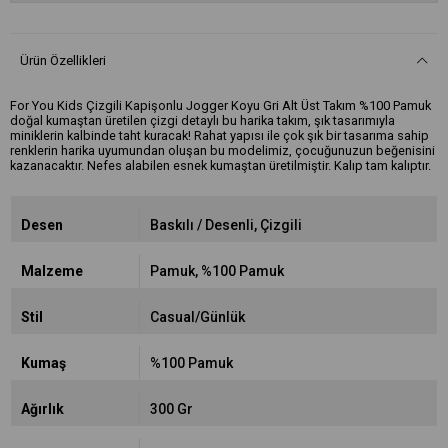
Ürün Özellikleri
For You Kids Çizgili Kapişonlu Jogger Koyu Gri Alt Üst Takım %100 Pamuk
doğal kumaştan üretilen çizgi detaylı bu harika takım, şık tasarımıyla
miniklerin kalbinde taht kuracak! Rahat yapısı ile çok şık bir tasarıma sahip
renklerin harika uyumundan oluşan bu modelimiz, çocuğunuzun beğenisini
kazanacaktır. Nefes alabilen esnek kumaştan üretilmiştir. Kalıp tam kalıptır.
Desen
Baskılı / Desenli
Çizgili
Malzeme
Pamuk
%100 Pamuk
Stil
Casual/Günlük
Kumaş
%100 Pamuk
Ağırlık
300 Gr