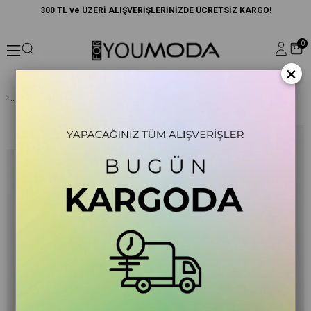
300 TL ve ÜZERİ ALIŞVERİŞLERİNİZDE ÜCRETSİZ KARGO!
0
×
Çizgili Kapişonlu Jogger Koyu Gri Alt Üst Takım