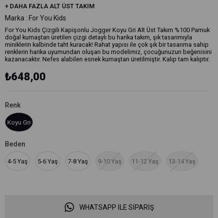
+
DAHA FAZLA
ALT ÜST TAKIM
Marka
:
For You Kids
For You Kids Çizgili Kapişonlu Jogger Koyu Gri Alt Üst Takım %100 Pamuk
doğal kumaştan üretilen çizgi detaylı bu harika takım, şık tasarımıyla
miniklerin kalbinde taht kuracak! Rahat yapısı ile çok şık bir tasarıma sahip
renklerin harika uyumundan oluşan bu modelimiz, çocuğunuzun beğenisini
kazanacaktır. Nefes alabilen esnek kumaştan üretilmiştir. Kalıp tam kalıptır.
₺648,00
Renk
Koyu Gri
Beden
4-5 Yaş
5-6 Yaş
7-8 Yaş
9-10 Yaş
11-12 Yaş
13-14 Yaş
WHATSAPP İLE SİPARİŞ