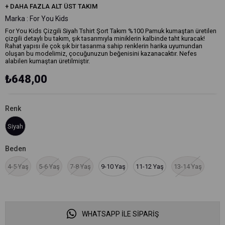
+
DAHA FAZLA
ALT ÜST TAKIM
Marka
:
For You Kids
For You Kids Çizgili Siyah Tshirt Şort Takım %100 Pamuk kumaştan üretilen
çizgili detaylı bu takım, şık tasarımıyla miniklerin kalbinde taht kuracak!
Rahat yapısı ile çok şık bir tasarıma sahip renklerin harika uyumundan
oluşan bu modelimiz, çocuğunuzun beğenisini kazanacaktır. Nefes
alabilen kumaştan üretilmiştir.
₺648,00
Renk
Siyah
Beden
4-5 Yaş
5-6 Yaş
7-8 Yaş
9-10 Yaş
11-12 Yaş
13-14 Yaş
WHATSAPP İLE SİPARİŞ