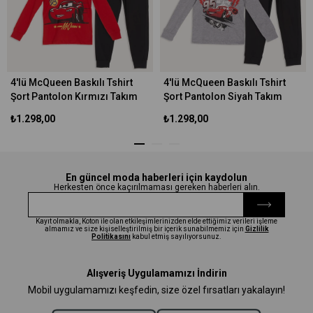
4'lü McQueen Baskılı Tshirt
4'lü McQueen Baskılı Tshirt
Şort Pantolon Kırmızı Takım
Şort Pantolon Siyah Takım
₺1.298,00
₺1.298,00
En güncel moda haberleri için kaydolun
Herkesten önce kaçırılmaması gereken haberleri alın.
Kayıt olmakla, Koton ile olan etkileşimlerinizden elde ettiğimiz verileri işleme
almamız ve size kişiselleştirilmiş bir içerik sunabilmemiz için
Gizlilik
Politikasını
kabul etmiş sayılıyorsunuz.
Alışveriş Uygulamamızı İndirin
Mobil uygulamamızı keşfedin, size özel fırsatları yakalayın!