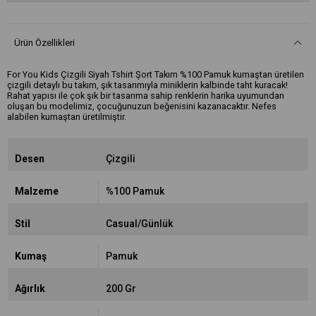
Ürün Özellikleri
For You Kids Çizgili Siyah Tshirt Şort Takım %100 Pamuk kumaştan üretilen
çizgili detaylı bu takım, şık tasarımıyla miniklerin kalbinde taht kuracak!
Rahat yapısı ile çok şık bir tasarıma sahip renklerin harika uyumundan
oluşan bu modelimiz, çocuğunuzun beğenisini kazanacaktır. Nefes
alabilen kumaştan üretilmiştir.
Desen
Çizgili
Malzeme
%100 Pamuk
Stil
Casual/Günlük
Kumaş
Pamuk
Ağırlık
200 Gr