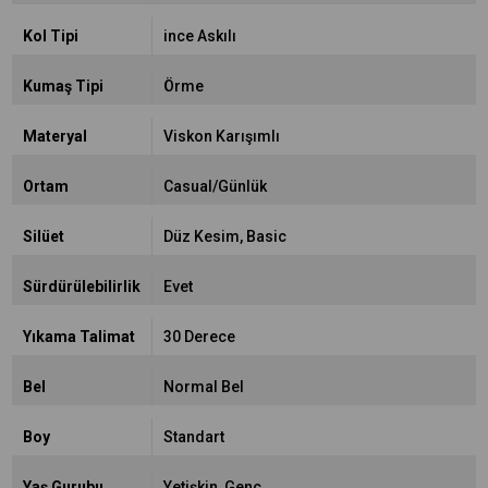
Kol Tipi
ince Askılı
Kumaş Tipi
Örme
Materyal
Viskon Karışımlı
Ortam
Casual/Günlük
Silüet
Düz Kesim
Basic
Sürdürülebilirlik
Evet
Yıkama Talimat
30 Derece
Bel
Normal Bel
Boy
Standart
Yaş Gurubu
Yetişkin
Genç