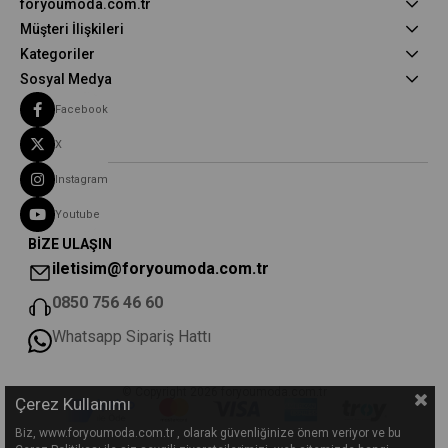
foryoumoda.com.tr
Müşteri İlişkileri
Kategoriler
Sosyal Medya
Facebook
X
Instagram
Youtube
BİZE ULAŞIN
iletisim@foryoumoda.com.tr
0850 756 46 60
Whatsapp Sipariş Hattı
© Copyright 2026 foryoumoda.com.tr
Çerez Kullanımı
Biz, www.foryoumoda.com.tr , olarak güvenliğinize önem veriyor ve bu