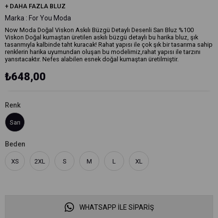
+
DAHA FAZLA
BLUZ
Marka
:
For You Moda
Now Moda Doğal Viskon Askılı Büzgü Detaylı Desenli Sarı Bluz %100
Viskon Doğal kumaştan üretilen askılı büzgü detaylı bu harika bluz, şık
tasarımıyla kalbinde taht kuracak! Rahat yapısı ile çok şık bir tasarıma sahip
renklerin harika uyumundan oluşan bu modelimiz,rahat yapısı ile tarzını
yansıtacaktır. Nefes alabilen esnek doğal kumaştan üretilmiştir.
₺648,00
Renk
Sarı
Beden
XS
2XL
S
M
L
XL
WHATSAPP İLE SİPARİŞ