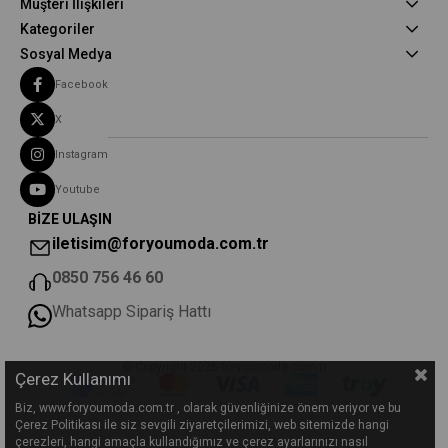
Müşteri İlişkileri
Kategoriler
Sosyal Medya
Facebook
X
Instagram
Youtube
BİZE ULAŞIN
iletisim@foryoumoda.com.tr
0850 756 46 60
Whatsapp Sipariş Hattı
© Copyright 2026 foryoumoda.com.tr
Çerez Kullanımı
Biz, www.foryoumoda.com.tr , olarak güvenliğinize önem veriyor ve bu
Çerez Politikası ile siz sevgili ziyaretçilerimizi, web sitemizde hangi
çerezleri, hangi amaçla kullandığımız ve çerez ayarlarınızı nasıl