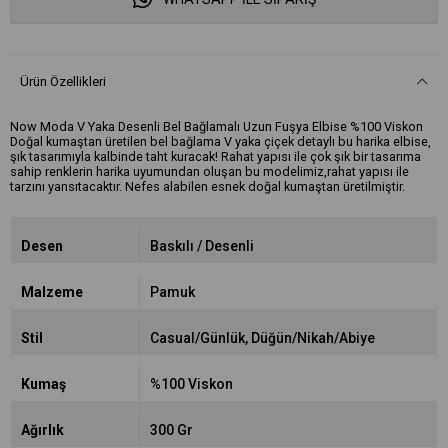
Ürün Özellikleri
Now Moda V Yaka Desenli Bel Bağlamalı Uzun Fuşya Elbise %100 Viskon
Doğal kumaştan üretilen bel bağlama V yaka çiçek detaylı bu harika elbise,
şık tasarımıyla kalbinde taht kuracak! Rahat yapısı ile çok şık bir tasarıma
sahip renklerin harika uyumundan oluşan bu modelimiz,rahat yapısı ile
tarzını yansıtacaktır. Nefes alabilen esnek doğal kumaştan üretilmiştir.
Desen
Baskılı / Desenli
Malzeme
Pamuk
Stil
Casual/Günlük
Düğün/Nikah/Abiye
Kumaş
%100 Viskon
Ağırlık
300 Gr