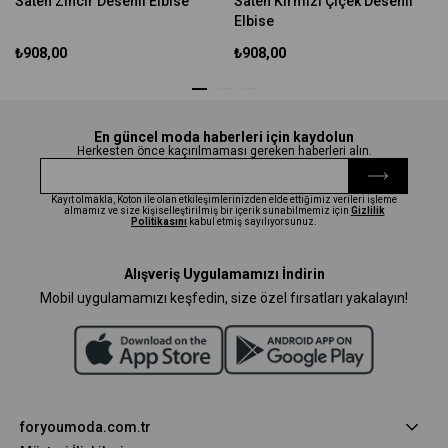
Saten Zincir Desenli Elbise
Saten Kırmızı Çiçek Desenli
Elbise
₺908,00
₺908,00
En güncel moda haberleri için kaydolun
Herkesten önce kaçırılmaması gereken haberleri alın.
Kayıt olmakla, Koton ile olan etkileşimlerinizden elde ettiğimiz verileri işleme
almamız ve size kişiselleştirilmiş bir içerik sunabilmemiz için
Gizlilik
Politikasını
kabul etmiş sayılıyorsunuz.
Alışveriş Uygulamamızı İndirin
Mobil uygulamamızı keşfedin, size özel fırsatları yakalayın!
foryoumoda.com.tr