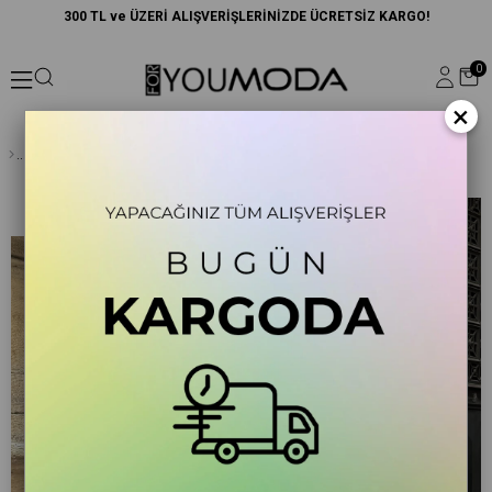
300 TL ve ÜZERİ ALIŞVERİŞLERİNİZDE ÜCRETSİZ KARGO!
0
×
Doğal Viskon V Yaka Desenli Bel Bağlamalı Uzun Fuşya Elbise