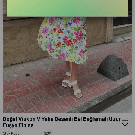
Doğal Viskon V Yaka Desenli Bel Bağlamalı Uzun
Fuşya Elbise
Stok Kodu
(S281