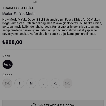
58)
+
DAHA FAZLA
ELBISE
Marka
:
For You Moda
Now Moda V Yaka Desenli Bel Bağlamalı Uzun Fuşya Elbise %100 Viskon
Doğal kumaştan üretilen bel bağlama V yaka çiçek detaylı bu harika elbise,
şık tasarımıyla kalbinde taht kuracak! Rahat yapısı ile çok şık bir tasarıma
sahip renklerin harika uyumundan oluşan bu modelimiz,rahat yapısı ile
tarzını yansıtacaktır. Nefes alabilen esnek doğal kumaştan üretilmiştir.
₺908,00
Renk
Fuşya
Beden
2XL
S
M
L
XL
3XL
WHATSAPP İLE SİPARİŞ