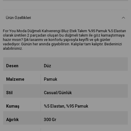
Ürün Özellikleri
For You Moda Düğmeli Kahverengi Bluz Etek Takım %95 Pamuk %5 Elastan
olarak üretilen 2 parçadan oluşan bu düğmeli takım ile göz kamaştırmaya
hazır mısın? Şık tasarımı ve konforlu yapısıyla keyifli ve şık günler
vadediyor. Günün her anında giyebilirsin. Kalıplar tam kalıptır. Bedeninizi
alabilirsiniz.
Desen
Düz
Malzeme
Pamuk
Stil
Casual/Günlük
Kumaş
%5 Elastan
%95 Pamuk
Ağırlık
300 Gr