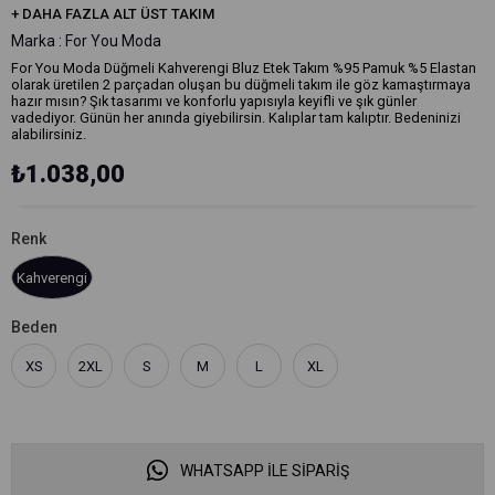
+
DAHA FAZLA
ALT ÜST TAKIM
Marka
:
For You Moda
For You Moda Düğmeli Kahverengi Bluz Etek Takım %95 Pamuk %5 Elastan
olarak üretilen 2 parçadan oluşan bu düğmeli takım ile göz kamaştırmaya
hazır mısın? Şık tasarımı ve konforlu yapısıyla keyifli ve şık günler
vadediyor. Günün her anında giyebilirsin. Kalıplar tam kalıptır. Bedeninizi
alabilirsiniz.
₺1.038,00
Renk
Kahverengi
Beden
XS
2XL
S
M
L
XL
WHATSAPP İLE SİPARİŞ