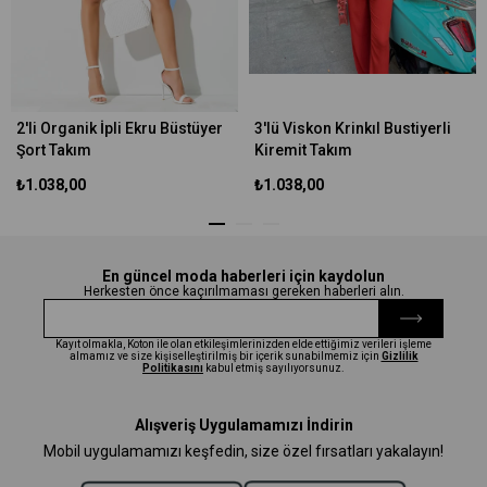
2'li Organik İpli Ekru Büstüyer
3'lü Viskon Krinkıl Bustiyerli
Şort Takım
Kiremit Takım
₺1.038,00
₺1.038,00
En güncel moda haberleri için kaydolun
Herkesten önce kaçırılmaması gereken haberleri alın.
Kayıt olmakla, Koton ile olan etkileşimlerinizden elde ettiğimiz verileri işleme
almamız ve size kişiselleştirilmiş bir içerik sunabilmemiz için
Gizlilik
Politikasını
kabul etmiş sayılıyorsunuz.
Alışveriş Uygulamamızı İndirin
Mobil uygulamamızı keşfedin, size özel fırsatları yakalayın!