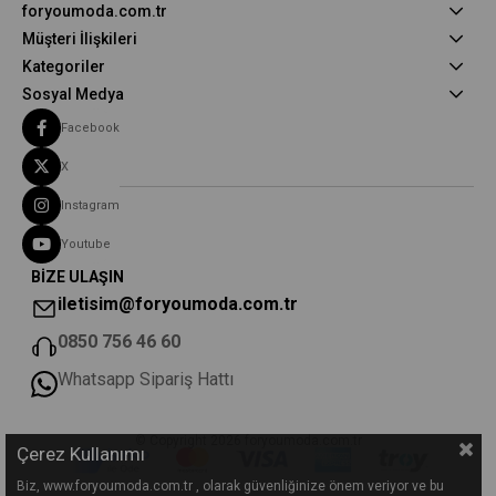
foryoumoda.com.tr
Müşteri İlişkileri
Kategoriler
Sosyal Medya
Facebook
X
Instagram
Youtube
BİZE ULAŞIN
iletisim@foryoumoda.com.tr
0850 756 46 60
Whatsapp Sipariş Hattı
© Copyright 2026 foryoumoda.com.tr
Çerez Kullanımı
Biz, www.foryoumoda.com.tr , olarak güvenliğinize önem veriyor ve bu