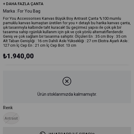
+
DAHA FAZLA
ÇANTA
Marka
:
For You Bag
For You Accessorises Kanvas Büyük Boy Antrasit Çanta %100 mumlu
pamuklu kanvas kumaştan üretilen for you + detaylı bu harika kanvas çanta,
şık tasarımıyla kalbinde taht kuracak! Su geçirmez yapısı ile çok şık bir
tasarıma sahip rgünlük kullanım için şık ve çok yönlü alternatiflerdendir.
Geniş ve çok sağlam bir tasarıma sahiptir. Ölçüleri En : 35 cm Boy : 35 cm
Alt Taban Genişliği : 16 cm Dahili Askı Yüksekliği : 27 cm Ekstra Ayarlı Askı :
127 cm İç Cep En : 21 cm İç Cep Bot: 13 cm
₺1.940,00
Ürün stoklarımızda kalmamıştır.
Renk
Antrasit