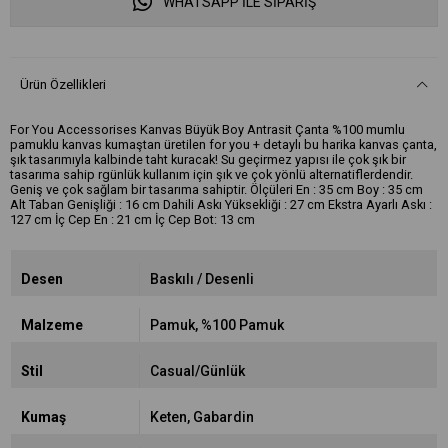
WHATSAPP İLE SİPARİŞ
Ürün Özellikleri
For You Accessorises Kanvas Büyük Boy Antrasit Çanta %100 mumlu
pamuklu kanvas kumaştan üretilen for you + detaylı bu harika kanvas çanta,
şık tasarımıyla kalbinde taht kuracak! Su geçirmez yapısı ile çok şık bir
tasarıma sahip rgünlük kullanım için şık ve çok yönlü alternatiflerdendir.
Geniş ve çok sağlam bir tasarıma sahiptir. Ölçüleri En : 35 cm Boy : 35 cm
Alt Taban Genişliği : 16 cm Dahili Askı Yüksekliği : 27 cm Ekstra Ayarlı Askı :
127 cm İç Cep En : 21 cm İç Cep Bot: 13 cm
Desen
Baskılı / Desenli
Malzeme
Pamuk
%100 Pamuk
Stil
Casual/Günlük
Kumaş
Keten
Gabardin