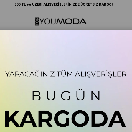
300 TL ve ÜZERİ ALIŞVERİŞLERİNİZDE ÜCRETSİZ KARGO!
Anne
Lisanslı Ürünler
Spor
Plaj Giyim
Aksesuar
nta
Kanvas Orta Boy Haki Ç
Stok Kodu
(S282
71)
+
DAHA FAZLA
ÇANTA
Marka
:
For You Bag
For You Accessorises Kanvas Orta Boy H
you + detaylı bu harika çanta, şık tasarımı
tasarıma sahip rgünlük kullanım için şık v
sahiptir. Ölçüler En : 30 cm Boy : 22 cm Al
Ayarlı Askı : 127 cm İç Cep En : 19 cm İç 