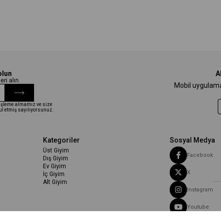
olun
A
ri alın.
Mobil uygulamam
i işleme almamız ve size
ul etmiş sayılıyorsunuz.
Kategoriler
Sosyal Medya
Üst Giyim
Facebook
Dış Giyim
Ev Giyim
X
İç Giyim
Alt Giyim
Instagram
Youtube