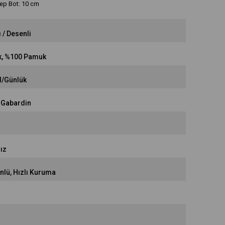
Cep Bot: 10 cm
ı / Desenli
k
%100 Pamuk
l/Günlük
Gabardin
r
ız
önlü
Hızlı Kuruma