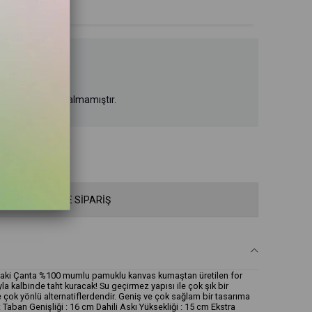
 stoklarımızda kalmamıştır.
WHATSAPP İLE SİPARİŞ
aki Çanta %100 mumlu pamuklu kanvas kumaştan üretilen for
yla kalbinde taht kuracak! Su geçirmez yapısı ile çok şık bir
e çok yönlü alternatiflerdendir. Geniş ve çok sağlam bir tasarıma
t Taban Genişliği : 16 cm Dahili Askı Yüksekliği : 15 cm Ekstra