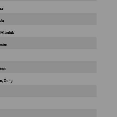
ma
lu
l/Günlük
esim
rece
in
Genç