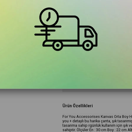
₺1.884,00
Ürün
Renk
Haki
Ürün Özellikleri
For You Accessorises Kanvas Orta Boy H
you + detaylı bu harika çanta, şık tasarımı
tasarıma sahip rgünlük kullanım için şık v
sahiptir. Ölçüler En : 30 cm Boy : 22 cm Al