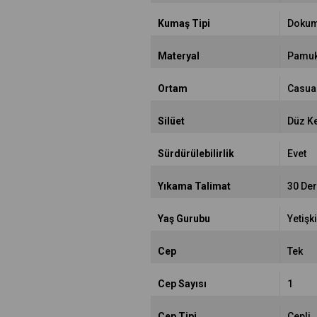
Kumaş Tipi
Doku
Materyal
Pamuk
Ortam
Casua
Silüet
Düz K
Sürdürülebilirlik
Evet
Yıkama Talimat
30 De
Yaş Gurubu
Yetişk
Cep
Tek
Cep Sayısı
1
Cep Tipi
Cepli