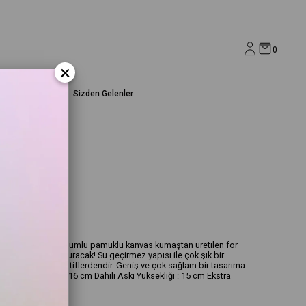
0
×
Ev&Yaşam
Sizden Gelenler
anta
aki Çanta %100 mumlu pamuklu kanvas kumaştan üretilen for
yla kalbinde taht kuracak! Su geçirmez yapısı ile çok şık bir
e çok yönlü alternatiflerdendir. Geniş ve çok sağlam bir tasarıma
t Taban Genişliği : 16 cm Dahili Askı Yüksekliği : 15 cm Ekstra
Cep Bot: 10 cm