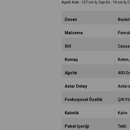
Ayarlı Askı : 127 cm İç Cep En : 19 cm İç 
Desen
Baskıl
Malzeme
Pamu
Stil
Casua
Kumaş
Keten
Ağırlık
400 G
Astar Detay
Astars
Fonksiyonel Özellik
Çift Y
Kalınlık
Kalın
Paket İçeriği
Tekli