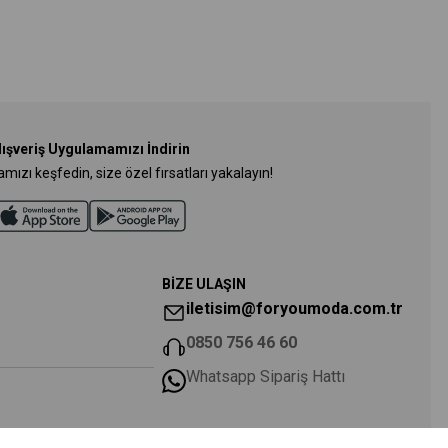
lışveriş Uygulamamızı İndirin
ızı keşfedin, size özel fırsatları yakalayın!
BİZE ULAŞIN
iletisim@foryoumoda.com.tr
0850 756 46 60
Whatsapp Sipariş Hattı