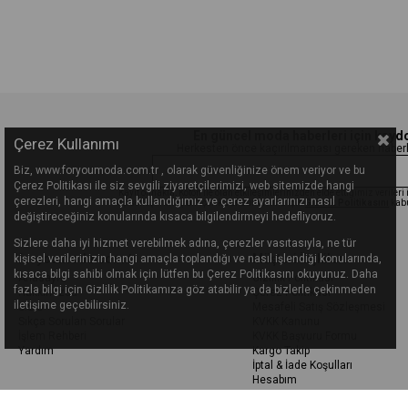
En güncel moda haberleri için kayd
Çerez Kullanımı
Herkesten önce kaçırılmaması gereken haberle
Biz, www.foryoumoda.com.tr , olarak güvenliğinize önem veriyor ve bu
Çerez Politikası ile siz sevgili ziyaretçilerimizi, web sitemizde hangi
Kayıt olmakla, Koton ile olan etkileşimlerinizden elde ettiğimiz veriler
çerezleri, hangi amaçla kullandığımız ve çerez ayarlarınızı nasıl
kişiselleştirilmiş bir içerik sunabilmemiz için
Gizlilik Politikasını
kab
değiştireceğiniz konularında kısaca bilgilendirmeyi hedefliyoruz.
Sizlere daha iyi hizmet verebilmek adına, çerezler vasıtasıyla, ne tür
foryoumoda.com.tr
Müşteri İlişkileri
kişisel verilerinizin hangi amaçla toplandığı ve nasıl işlendiği konularında,
kısaca bilgi sahibi olmak için lütfen bu Çerez Politikasını okuyunuz. Daha
Anasayfa
Gizlilik Politikası
fazla bilgi için Gizlilik Politikamıza göz atabilir ya da bizlerle çekinmeden
Hakkımızda
Çerez Politikası
iletişime geçebilirsiniz.
S.S.S
Mesafeli Satış Sözleşmesi
Sıkça Sorulan Sorular
KVKK Kanunu
İşlem Rehberi
KVKK Başvuru Formu
Yardım
Kargo Takip
İptal & İade Koşulları
Hesabım