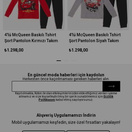
4'lü McQueen Baskılı Tshirt
4'lü McQueen Baskılı Tshirt
Şort Pantolon Kırmızı Takım
Şort Pantolon Siyah Takım
₺1.298,00
₺1.298,00
En güncel moda haberleri için kaydolun
Herkesten önce kaçırılmaması gereken haberleri alın.
Kayıt olmakla, Koton ile olan etkileşimlerinizden elde ettiğimiz verileri işleme
almamız ve size kişiselleştirilmiş bir içerik sunabilmemiz için
Gizlilik
Politikasını
kabul etmiş sayılıyorsunuz.
Alışveriş Uygulamamızı İndirin
Mobil uygulamamızı keşfedin, size özel fırsatları yakalayın!