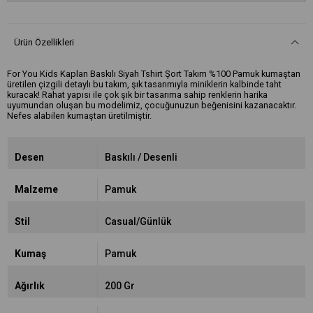
Ürün Özellikleri
For You Kids Kaplan Baskılı Siyah Tshirt Şort Takım %100 Pamuk kumaştan
üretilen çizgili detaylı bu takım, şık tasarımıyla miniklerin kalbinde taht
kuracak! Rahat yapısı ile çok şık bir tasarıma sahip renklerin harika
uyumundan oluşan bu modelimiz, çocuğunuzun beğenisini kazanacaktır.
Nefes alabilen kumaştan üretilmiştir.
Desen
Baskılı / Desenli
Malzeme
Pamuk
Stil
Casual/Günlük
Kumaş
Pamuk
Ağırlık
200 Gr