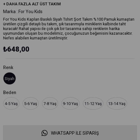
+
DAHA FAZLA
ALT ÜST TAKIM
Marka
:
For You Kids
For You Kids Kaplan Baskılı Siyah Tshirt Şort Takım %100 Pamuk kumaştan
üretilen çizgili detaylı bu takım, şık tasarımıyla miniklerin kalbinde taht
kuracak! Rahat yapısı ile çok şık bir tasarıma sahip renklerin harika
uyumundan oluşan bu modelimiz, çocuğunuzun beğenisini kazanacaktır.
Nefes alabilen kumaştan üretilmiştir.
₺648,00
Renk
Siyah
Beden
4-5 Yaş
5-6 Yaş
7-8 Yaş
9-10 Yaş
11-12 Yaş
13-14 Yaş
WHATSAPP İLE SİPARİŞ