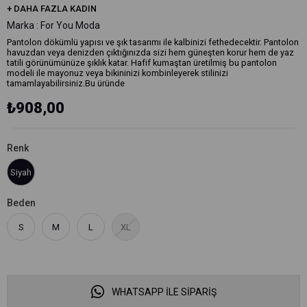
+
DAHA FAZLA
KADIN
Marka
:
For You Moda
Pantolon dökümlü yapısı ve şık tasarımı ile kalbinizi fethedecektir. Pantolon
havuzdan veya denizden çıktığınızda sizi hem güneşten korur hem de yaz
tatili görünümünüze şıklık katar. Hafif kumaştan üretilmiş bu pantolon
modeli ile mayonuz veya bikininizi kombinleyerek stilinizi
tamamlayabilirsiniz.Bu üründe
₺908,00
Renk
Siyah
Beden
S
M
L
XL
WHATSAPP İLE SİPARİŞ