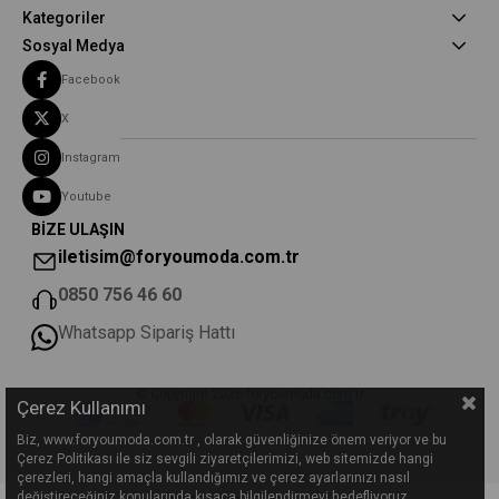
Kategoriler
Sosyal Medya
Facebook
X
Instagram
Youtube
BİZE ULAŞIN
iletisim@foryoumoda.com.tr
0850 756 46 60
Whatsapp Sipariş Hattı
© Copyright 2026 foryoumoda.com.tr
Çerez Kullanımı
Biz, www.foryoumoda.com.tr , olarak güvenliğinize önem veriyor ve bu
Çerez Politikası ile siz sevgili ziyaretçilerimizi, web sitemizde hangi
çerezleri, hangi amaçla kullandığımız ve çerez ayarlarınızı nasıl
değiştireceğiniz konularında kısaca bilgilendirmeyi hedefliyoruz.