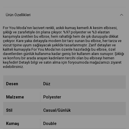
Ürün Özellikleri
For You Moda'nın lacivert renkli, askılı kumaş kemerli A kesim elbisesi,
şıklığı ve zarafetiyle ön plana çıkıyor. %97 polyester ve %3 elastan
karışımıyla üretilen bu elbise, hem rahatlığı hem de şık duruşuyla dikkat
çekiyor. Kare yaka detayıyla modern bir tarz sunan bu elbise, her tarza ve
vücut tipine uyum sağlayacak şekilde tasarlanmıştır. Zarif detayları ve
kaliteli kumaşıyla For You Moda'nın özenle hazırladığı bu elbise, özel
davetlerden günlük kullanıma kadar geniş bir kullanım alanı sunuyor. Şıklığı
ve konforu bir arada arayan kadınların tercihi olan bu elbiseyi hemen
keşfedin! Detaylı bilgi ve satın alma için foryoumoda mağazamızı ziyaret
edebilirsiniz.
Desen
Düz
Malzeme
Polyester
Stil
Casual/Günlük
Kumaş
Double