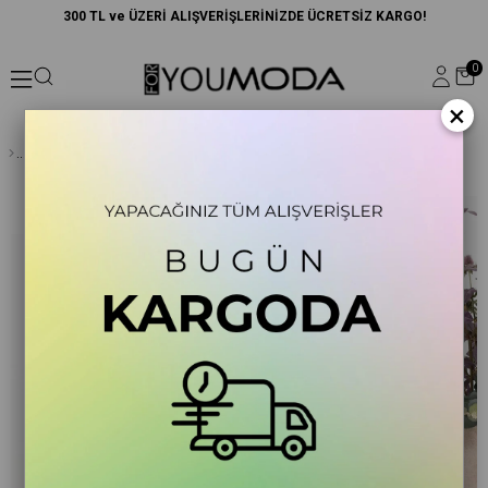
300 TL ve ÜZERİ ALIŞVERİŞLERİNİZDE ÜCRETSİZ KARGO!
0
×
Lacivert Askılı Kumaş Kemerli A Kesim Elbise | KareYaka Şık Kadın Elbise