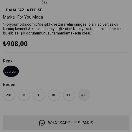
53)
+
DAHA FAZLA
ELBISE
Marka
:
For You Moda
"Foryoumoda.com.tr'de şıklık ve zarafetin simgesi olan lacivert askılı
kumaş kemerli A kesim elbiseye göz atın! Kare yaka tasarımı ile öne çıkan
bu elbise, şık görünümünüzü tamamlamak için ideal."
₺908,00
Renk
Lacivert
Beden
2XL
M
L
XL
3XL
4XL
WHATSAPP İLE SİPARİŞ