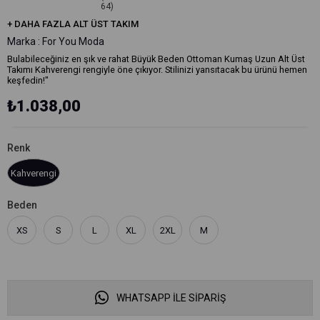
64)
+
DAHA FAZLA
ALT ÜST TAKIM
Marka
:
For You Moda
Bulabileceğiniz en şık ve rahat Büyük Beden Ottoman Kumaş Uzun Alt Üst
Takımı Kahverengi rengiyle öne çıkıyor. Stilinizi yansıtacak bu ürünü hemen
keşfedin!"
₺1.038,00
Renk
Kahverengi
Beden
XS
S
L
XL
2XL
M
WHATSAPP İLE SİPARİŞ