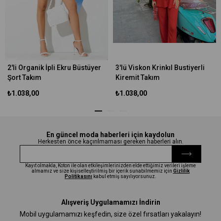
2'li Organik İpli Ekru Büstüyer
3'lü Viskon Krinkıl Bustiyerli
Şort Takım
Kiremit Takım
₺1.038,00
₺1.038,00
En güncel moda haberleri için kaydolun
Herkesten önce kaçırılmaması gereken haberleri alın.
Kayıt olmakla, Koton ile olan etkileşimlerinizden elde ettiğimiz verileri işleme
almamız ve size kişiselleştirilmiş bir içerik sunabilmemiz için
Gizlilik
Politikasını
kabul etmiş sayılıyorsunuz.
Alışveriş Uygulamamızı İndirin
Mobil uygulamamızı keşfedin, size özel fırsatları yakalayın!