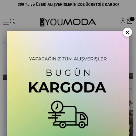
300 TL ve ÜZERİ ALIŞVERİŞLERİNİZDE ÜCRETSİZ KARGO!
0
×
Ottoman Kumaş Uzun Alt Üst Takım – Kahverengi | Şık Ottoman Kumaş