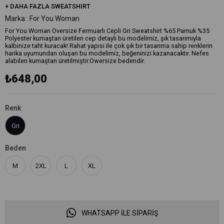
+
DAHA FAZLA
SWEATSHIRT
Marka
:
For You Woman
For You Woman Oversize Fermuarlı Cepli Gri Sweatshirt %65 Pamuk %35
Polyester kumaştan üretilen cep detaylı bu modelimiz, şık tasarımıyla
kalbinize taht kuracak! Rahat yapısı ile çok şık bir tasarıma sahip renklerin
harika uyumundan oluşan bu modelimiz, beğeninizi kazanacaktır. Nefes
alabilen kumaştan üretilmiştir.Owersize bedendir.
₺648,00
Renk
Gri
Beden
M
2XL
L
XL
WHATSAPP İLE SİPARİŞ