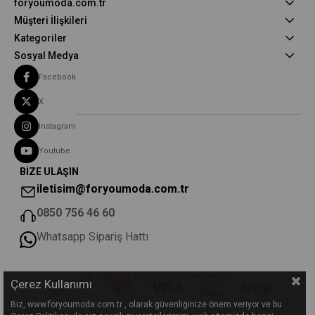
foryoumoda.com.tr
Müşteri İlişkileri
Kategoriler
Sosyal Medya
Facebook
X
Instagram
Youtube
BİZE ULAŞIN
iletisim@foryoumoda.com.tr
0850 756 46 60
Whatsapp Sipariş Hattı
© Copyright 2026 foryoumoda.com.tr
Çerez Kullanımı
Biz, www.foryoumoda.com.tr , olarak güvenliğinize önem veriyor ve bu