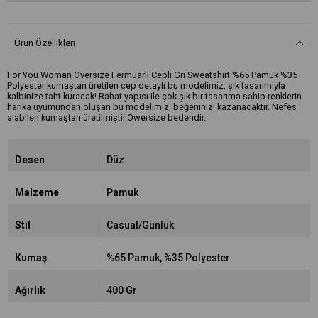
Ürün Özellikleri
For You Woman Oversize Fermuarlı Cepli Gri Sweatshirt %65 Pamuk %35
Polyester kumaştan üretilen cep detaylı bu modelimiz, şık tasarımıyla
kalbinize taht kuracak! Rahat yapısı ile çok şık bir tasarıma sahip renklerin
harika uyumundan oluşan bu modelimiz, beğeninizi kazanacaktır. Nefes
alabilen kumaştan üretilmiştir.Owersize bedendir.
Desen
Düz
Malzeme
Pamuk
Stil
Casual/Günlük
Kumaş
%65 Pamuk
%35 Polyester
Ağırlık
400 Gr